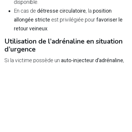
disponible.
En cas de
détresse circulatoire
, la
position
allongée stricte
est privilégiée pour
favoriser le
retour veineux
.
Utilisation de l’adrénaline en situation
d’urgence
Si la victime possède un
auto-injecteur d’adrénaline
,
celui-ci doit être administré
dès les premiers signes
de gravité
, soit par la victime elle-même, soit avec
l’aide du secouriste. Une
seconde injection
peut être
effectuée
dix à quinze minutes
plus tard si l’état ne
s’améliore pas, sous contrôle médical. En l’absence
de détresse vitale, la
surveillance active
reste
indispensable, avec
demande d’avis médical
immédiat
.