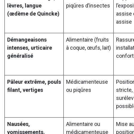
lèvres, langue
piqûres d’insectes
l’exposi
(œdème de Quincke)
assise 
assise
Démangeaisons
Alimentaire (fruits
Rassure
intenses, urticaire
à coque, œufs, lait)
installa
généralisé
confort
Pâleur extrême, pouls
Médicamenteuse
Positio
filant, vertiges
ou piqûres
stricte
surélev
possibl
Nausées,
Alimentaire ou
Mise au
vomissements,
médicamenteuse
position