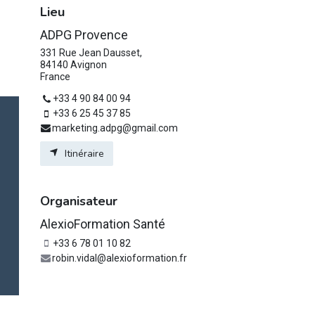
Lieu
ADPG Provence
331 Rue Jean Dausset,
84140 Avignon
France
+33 4 90 84 00 94
+33 6 25 45 37 85
marketing.adpg@gmail.com
Itinéraire
Organisateur
AlexioFormation Santé
+33 6 78 01 10 82
robin.vidal@alexioformation.fr