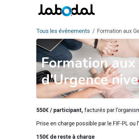
Se rendre au contenu
Pro
Tous les événements
Formation aux Ge
Formation aux 
d'Urgence nive
550€ / participant,
facturés par l'organi
Prise en charge possible par le FIF-PL ou
150€ de reste à charge