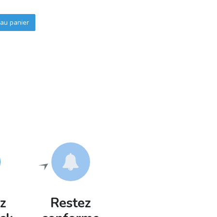
au panier
z
Restez