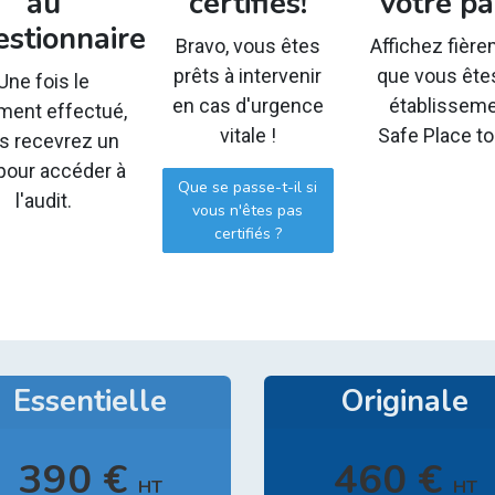
au
certifiés!
votre p
estionnaire
Bravo, vous êtes
Affichez fièr
prêts à intervenir
que vous ête
Une fois le
en cas d'urgence
établissem
ment effectué,
vitale !
Safe Place to
s recevrez un
 pour accéder à
Que se passe-t-il si
l'audit.
vous n'êtes pas
certifiés ?
Essentielle
Originale
390 €
460 €
HT
HT