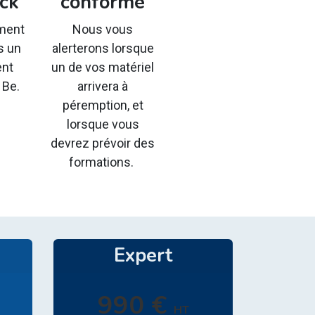
ack
conforme
ement
Nous vous
s un
alerterons lorsque
ent
un de vos matériel
 Be.
arrivera à
péremption, et
lorsque vous
devrez prévoir des
formations.
Expert
990 €
HT