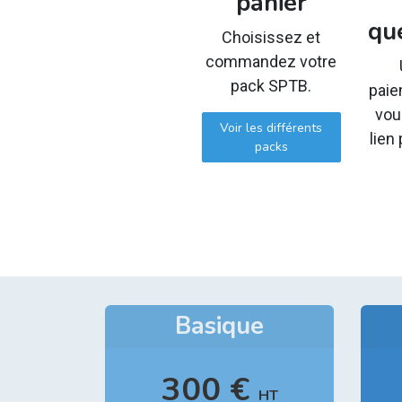
panier
qu
Choisissez et
commandez votre
pack SPTB.
paie
vou
Voir les différents
lien
packs
Basique
300 €
HT