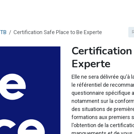
duits
Expertise
Formations
Certification
Contact
PTB
Certification Safe Place to Be Experte
Certificatio
Experte
Elle ne sera délivrée qu'à 
le référentiel de recomma
questionnaire spécifique au
notamment sur la conformi
des situations de première
formations aux premiers
l'obtention de la certificat
manquements et de vous m