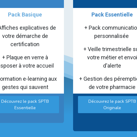
Pack Basique
Pack Essentielle
Affiches explicatives de
+ Pack communicati
votre démarche de
personnalisée
certification
+ Veille trimestrielle s
+ Plaque en verre à
votre métier et envo
isposer à votre accueil
d'alerte
Formation e-learning aux
+ Gestion des pérempt
gestes qui sauvent
de votre pharmacie
Découvrez le pack SPTB
Découvrez le pack SPTB
Essentielle
Originale