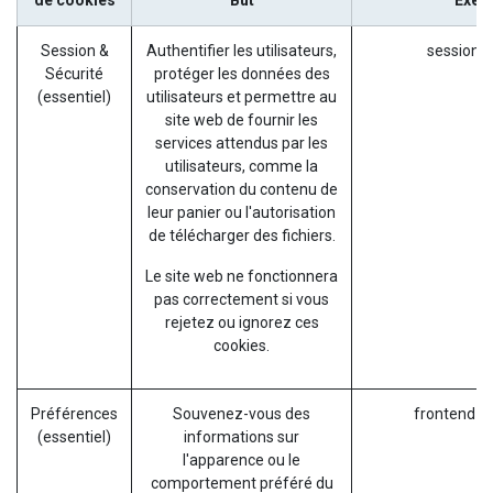
de cookies
But
Exem
Session &
Authentifier les utilisateurs,
session_i
Sécurité
protéger les données des
(essentiel)
utilisateurs et permettre au
site web de fournir les
services attendus par les
utilisateurs, comme la
conservation du contenu de
leur panier ou l'autorisation
de télécharger des fichiers.
Le site web ne fonctionnera
pas correctement si vous
rejetez ou ignorez ces
cookies.
Préférences
Souvenez-vous des
frontend_l
(essentiel)
informations sur
l'apparence ou le
comportement préféré du