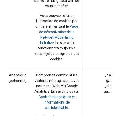
sur votre navigateur afin de
vous identifier.
Vous pouvez refuser
l'utilisation de cookies par
un tiers en visitant le
Page
de désactivation de la
Network Advertising
Initiative
. Le site web
fonctionnera toujours si
vous rejetez ou ignorez ces
cookies.
Analytique
Comprenez comment les
_ga (G
(optionnel)
visiteurs interagissent avec
_gat (G
notre site Web, via Google
_gid (G
Analytics. En savoir plus sur
_gac_* (
Cookies analytiques et
informations de
confidentialité.