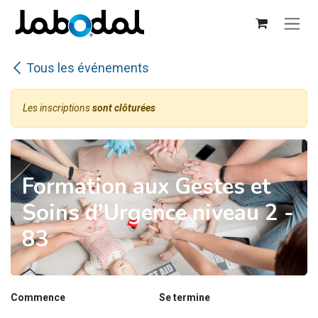
Se rendre au contenu
Tous les événements
Les inscriptions
sont clôturées
Formation aux Gestes et
Soins d'Urgence niveau 2 -
83
Commence
Se termine