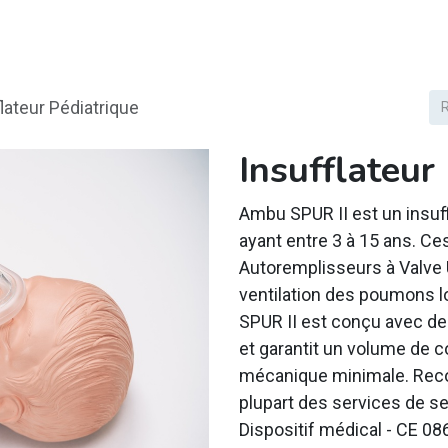
duits
Expertise
Formations
Certification
Contact
flateur Pédiatrique
Insufflateur
Ambu SPUR II est un insuff
ayant entre 3 à 15 ans. Ce
Autoremplisseurs à Valve U
ventilation des poumons l
SPUR II est conçu avec de
et garantit un volume de 
mécanique minimale. Reconnu
plupart des services de se
Dispositif médical - CE 08