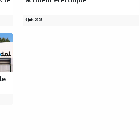
s le
accident électrique
9 juin 2025
le